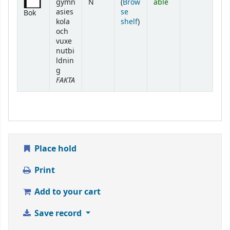
gymn
N
(
Brow
able
asies
se
Bok
(Opens below)
kola
shelf
)
och
vuxe
nutbi
ldnin
g
FAKTA
Place hold
Print
Add to your cart
Save record