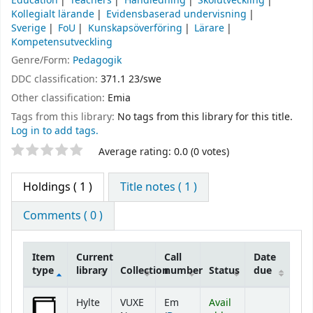
Education
Teachers
Handledning
Skolutveckling
Kollegialt lärande
Evidensbaserad undervisning
Sverige
FoU
Kunskapsöverföring
Lärare
Kompetensutveckling
Genre/Form:
Pedagogik
DDC classification:
371.1 23/swe
Other classification:
Emia
Tags from this library:
No tags from this library for this title.
Log in to add tags.
Star ratings
Average rating: 0.0 (0 votes)
Holdings
( 1 )
Title notes ( 1 )
Comments ( 0 )
Item
Current
Call
Date
type
library
Collection
number
Status
due
Holdings
Hylte
VUXE
Em
Avail