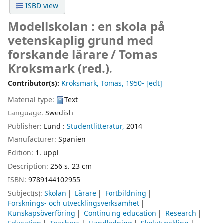
ISBD view
Modellskolan : en skola på
vetenskaplig grund med
forskande lärare /
Tomas
Kroksmark (red.).
Contributor(s):
Kroksmark, Tomas
, 1950-
[edt]
Material type:
Text
Language:
Swedish
Publisher:
Lund :
Studentlitteratur,
2014
Manufacturer:
Spanien
Edition:
1. uppl
Description:
256 s. 23 cm
ISBN:
9789144102955
Subject(s):
Skolan
Lärare
Fortbildning
Forsknings- och utvecklingsverksamhet
Kunskapsöverföring
Continuing education
Research