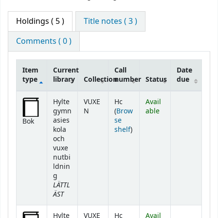
Holdings
( 5 )
Title notes ( 3 )
Comments ( 0 )
Item
Current
Call
Date
type
library
Collection
number
Status
due
Holdings
Hylte
VUXE
Hc
Avail
gymn
N
(
Brow
able
asies
se
Bok
(Opens below)
kola
shelf
)
och
vuxe
nutbi
ldnin
g
LÄTTL
ÄST
Hylte
VUXE
Hc
Avail