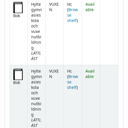
Hylte
VUXE
Hc
Avail
gymn
N
(
Brow
able
asies
se
Bok
(Opens below)
kola
shelf
)
och
vuxe
nutbi
ldnin
g
LÄTTL
ÄST
Hylte
VUXE
Hc
Avail
gymn
N
(
Brow
able
asies
se
Bok
(Opens below)
kola
shelf
)
och
vuxe
nutbi
ldnin
g
LÄTTL
ÄST