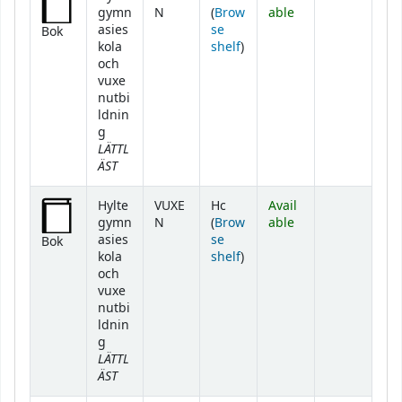
gymn
N
(
Brow
able
asies
se
Bok
(Opens below)
kola
shelf
)
och
vuxe
nutbi
ldnin
g
LÄTTL
ÄST
Hylte
VUXE
Hc
Avail
gymn
N
(
Brow
able
asies
se
Bok
(Opens below)
kola
shelf
)
och
vuxe
nutbi
ldnin
g
LÄTTL
ÄST