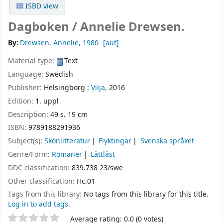
ISBD view
Dagboken /
Annelie Drewsen.
By:
Drewsen, Annelie
, 1980-
[aut]
Material type:
Text
Language:
Swedish
Publisher:
Helsingborg :
Vilja,
2016
Edition:
1. uppl
Description:
49 s. 19 cm
ISBN:
9789188291936
Subject(s):
Skönlitteratur
Flyktingar
Svenska språket
Genre/Form:
Romaner
Lättläst
DDC classification:
839.738 23/swe
Other classification:
Hc.01
Tags from this library:
No tags from this library for this title.
Log in to add tags.
Star ratings
Average rating: 0.0 (0 votes)