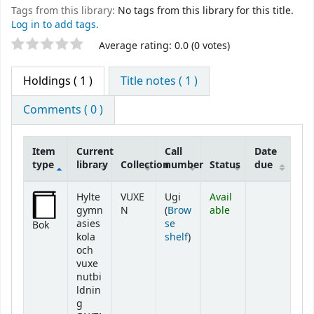
Tags from this library:
No tags from this library for this title.
Log in to add tags.
Star ratings
Average rating: 0.0 (0 votes)
Holdings
( 1 )
Title notes ( 1 )
Comments ( 0 )
Item
Current
Call
Date
type
library
Collection
number
Status
due
Holdings
Hylte
VUXE
Ugi
Avail
gymn
N
(
Brow
able
asies
se
Bok
(Opens below)
kola
shelf
)
och
vuxe
nutbi
ldnin
g