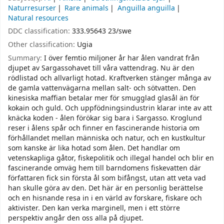
Naturresurser
Rare animals
Anguilla anguilla
Natural resources
DDC classification:
333.95643 23/swe
Other classification:
Ugia
Summary:
I över femtio miljoner år har ålen vandrat från
djupet av Sargassohavet till våra vattendrag. Nu är den
rödlistad och allvarligt hotad. Kraftverken stänger många av
de gamla vattenvägarna mellan salt- och sötvatten. Den
kinesiska maffian betalar mer för smugglad glasål än för
kokain och guld. Och uppfödningsindustrin klarar inte av att
knäcka koden - ålen förökar sig bara i Sargasso. Kroglund
reser i ålens spår och finner en fascinerande historia om
förhållandet mellan människa och natur, och en kustkultur
som kanske är lika hotad som ålen. Det handlar om
vetenskapliga gåtor, fiskepolitik och illegal handel och blir en
fascinerande omväg hem till barndomens fiskevatten där
författaren fick sin första ål som bifångst, utan att veta vad
han skulle göra av den. Det här är en personlig berättelse
och en hisnande resa in i en värld av forskare, fiskare och
aktivister. Den kan verka marginell, men i ett större
perspektiv angår den oss alla på djupet.