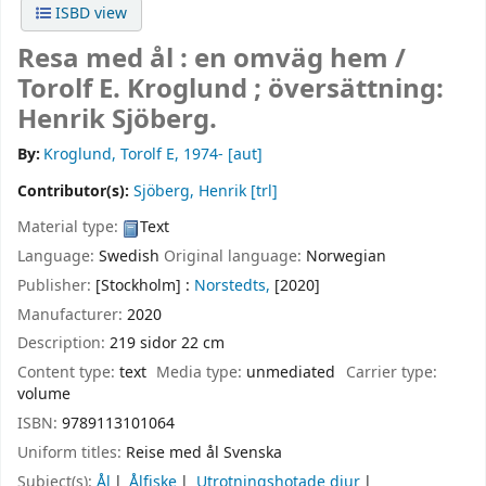
ISBD view
Resa med ål : en omväg hem /
Torolf E. Kroglund ; översättning:
Henrik Sjöberg.
By:
Kroglund, Torolf E
, 1974-
[aut]
Contributor(s):
Sjöberg, Henrik
[trl]
Material type:
Text
Language:
Swedish
Original language:
Norwegian
Publisher:
[Stockholm] :
Norstedts,
[2020]
Manufacturer:
2020
Description:
219 sidor 22 cm
Content type:
text
Media type:
unmediated
Carrier type:
volume
ISBN:
9789113101064
Uniform titles:
Reise med ål Svenska
Subject(s):
Ål
Ålfiske
Utrotningshotade djur