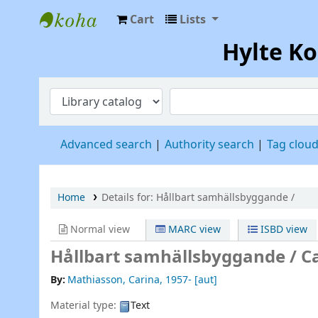
Cart
Lists
Hylte Kompetenscentrum
Hylte K
Advanced search
Authority search
Tag clou
Home
Details for:
Hållbart samhällsbyggande /
Normal view
MARC view
ISBD view
Hållbart samhällsbyggande /
C
By:
Mathiasson, Carina
, 1957-
[aut]
Material type:
Text