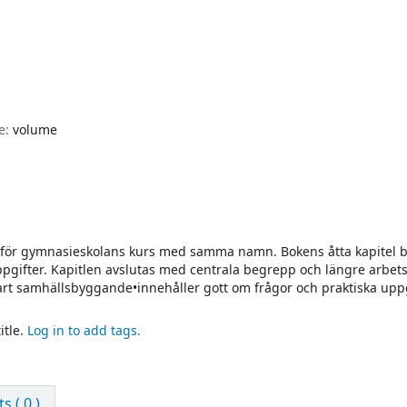
pe:
volume
 för gymnasieskolans kurs med samma namn. Bokens åtta kapitel 
ppgifter. Kapitlen avslutas med centrala begrepp och längre arbets
rt samhällsbyggande•innehåller gott om frågor och praktiska uppg
itle.
Log in to add tags.
 ( 0 )