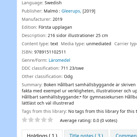
Language:
Swedish
Publisher:
Malmö :
Gleerups,
[2019]
Manufacturer:
2019
Edition:
Första upplagan
Description:
216 sidor illustrationer 25 cm
Content type:
text
Media type:
unmediated
Carrier ty
ISBN:
9789151102511
Genre/Form:
Läromedel
DDC classification:
711 23/swe
Other classification:
Odg
Summary:
Boken Hållbart samhällsbyggande är skriven
fakta med exempel ur verkligheten, illustrationer och u
Hållbart samhällsbyggande:• för gymnasiekursen Hållba
lättläst och väl illustrerad
Tags from this library:
No tags from this library for this t
Star ratings
Average rating: 0.0 (0 votes)
Holdings
( 1 )
Title notes ( 3 )
Comments