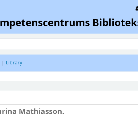
ompetenscentrums Bibliotek
d
Library
arina Mathiasson.