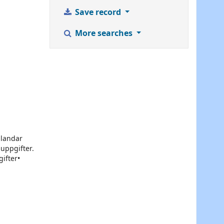
Save record
More searches
blandar
uppgifter.
ifter•