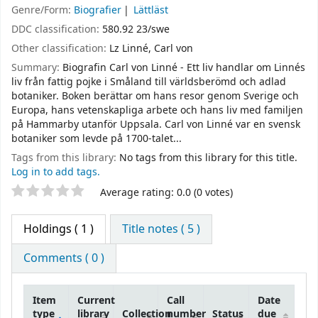
Genre/Form:
Biografier
Lättläst
DDC classification:
580.92 23/swe
Other classification:
Lz Linné, Carl von
Summary:
Biografin Carl von Linné - Ett liv handlar om Linnés
liv från fattig pojke i Småland till världsberömd och adlad
botaniker. Boken berättar om hans resor genom Sverige och
Europa, hans vetenskapliga arbete och hans liv med familjen
på Hammarby utanför Uppsala. Carl von Linné var en svensk
botaniker som levde på 1700-talet...
Tags from this library:
No tags from this library for this title.
Log in to add tags.
Star ratings
Average rating: 0.0 (0 votes)
Holdings
( 1 )
Title notes ( 5 )
Comments ( 0 )
Item
Current
Call
Date
type
library
Collection
number
Status
due