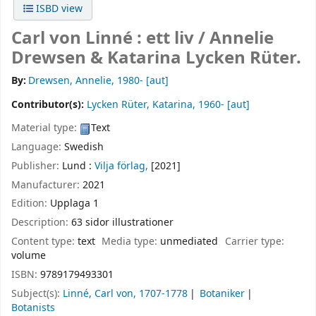
ISBD view
Carl von Linné : ett liv /
Annelie
Drewsen & Katarina Lycken Rüter.
By:
Drewsen, Annelie
, 1980-
[aut]
Contributor(s):
Lycken Rüter, Katarina
, 1960-
[aut]
Material type:
Text
Language:
Swedish
Publisher:
Lund :
Vilja förlag,
[2021]
Manufacturer:
2021
Edition:
Upplaga 1
Description:
63 sidor illustrationer
Content type:
text
Media type:
unmediated
Carrier type:
volume
ISBN:
9789179493301
Subject(s):
Linné, Carl von, 1707-1778
Botaniker
Botanists