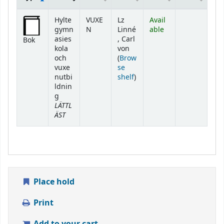
Holdings
Hylte
VUXE
Lz
Avail
gymn
N
Linné
able
asies
, Carl
Bok
kola
von
och
(
Brow
vuxe
se
(Opens below)
nutbi
shelf
)
ldnin
g
LÄTTL
ÄST
Place hold
Print