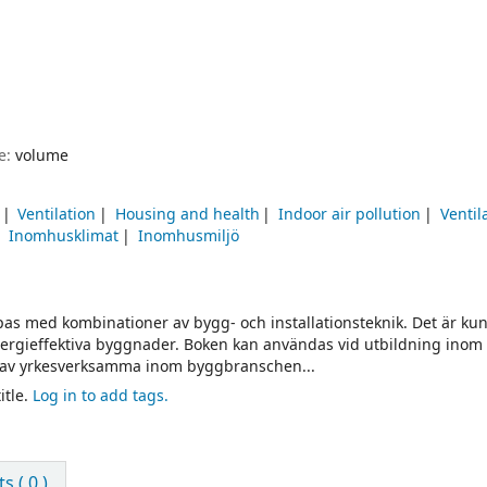
pe:
volume
Ventilation
Housing and health
Indoor air pollution
Ventil
Inomhusklimat
Inomhusmiljö
pas med kombinationer av bygg- och installationsteknik. Det är k
nergieffektiva byggnader. Boken kan användas vid utbildning inom
g av yrkesverksamma inom byggbranschen...
itle.
Log in to add tags.
 ( 0 )