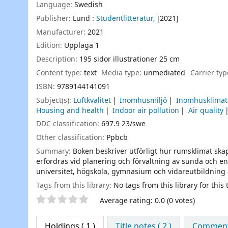
Language:
Swedish
Publisher:
Lund :
Studentlitteratur,
[2021]
Manufacturer:
2021
Edition:
Upplaga 1
Description:
195 sidor illustrationer 25 cm
Content type:
text
Media type:
unmediated
Carrier ty
ISBN:
9789144141091
Subject(s):
Luftkvalitet
Inomhusmiljö
Inomhusklimat
Housing and health
Indoor air pollution
Air quality
DDC classification:
697.9 23/swe
Other classification:
Ppbcb
Summary:
Boken beskriver utförligt hur rumsklimat ska
erfordras vid planering och förvaltning av sunda och e
universitet, högskola, gymnasium och vidareutbildnin
Tags from this library:
No tags from this library for this t
Star ratings
Average rating: 0.0 (0 votes)
Holdings
( 1 )
Title notes ( 2 )
Comments