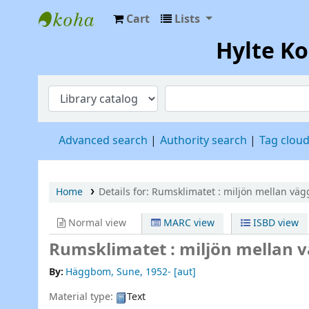
Cart
Lists
Hylte Kompetenscentrum
Hylte K
Advanced search
Authority search
Tag clou
Home
Details for:
Rumsklimatet :
miljön mellan väg
Normal view
MARC view
ISBD view
Rumsklimatet : miljön mellan 
By:
Häggbom, Sune
, 1952-
[aut]
Material type:
Text