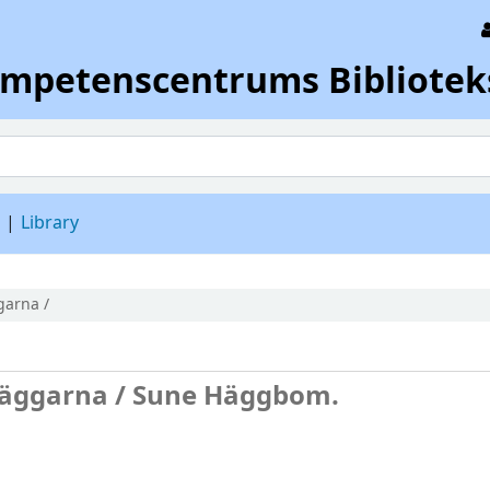
ompetenscentrums Bibliotek
d
Library
garna /
väggarna /
Sune Häggbom.