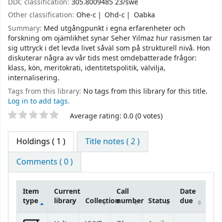
DDC classification:
305.8009485 23/swe
Other classification:
Ohe-c
Ohd-c
Oabka
Summary:
Med utgångpunkt i egna erfarenheter och
forskning om ojämlikhet synar Seher Yilmaz hur rasismen tar
sig uttryck i det levda livet såväl som på strukturell nivå. Hon
diskuterar några av vår tids mest omdebatterade frågor:
klass, kön, meritokrati, identitetspolitik, välvilja,
internalisering.
Tags from this library:
No tags from this library for this title.
Log in to add tags.
Star ratings
Average rating: 0.0 (0 votes)
Holdings
( 1 )
Title notes ( 2 )
Comments ( 0 )
Item
Current
Call
Date
type
library
Collection
number
Status
due
Holdings