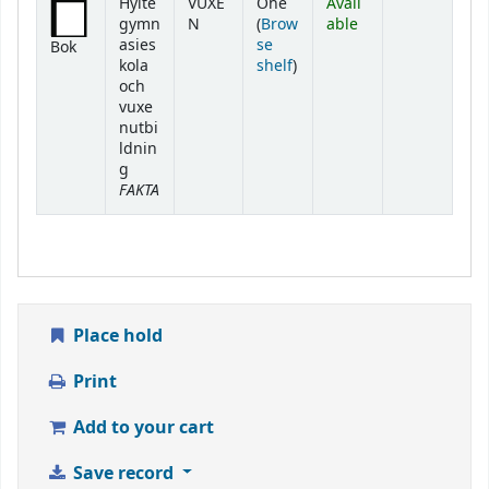
Hylte
VUXE
Ohe
Avail
gymn
N
(
Brow
able
asies
se
Bok
(Opens below)
kola
shelf
)
och
vuxe
nutbi
ldnin
g
FAKTA
Place hold
Print
Add to your cart
Save record