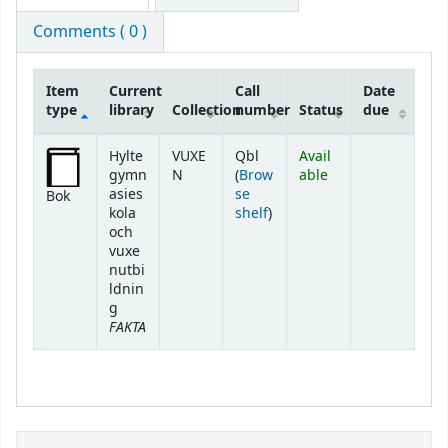
Comments ( 0 )
Item
Current
Call
Date
type
library
Collection
number
Status
due
Holdings
Hylte
VUXE
Qbl
Avail
gymn
N
(
Brow
able
asies
se
Bok
(Opens below)
kola
shelf
)
och
vuxe
nutbi
ldnin
g
FAKTA