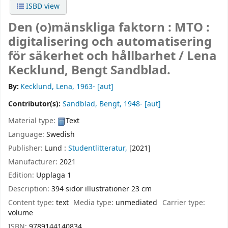
ISBD view
Den (o)mänskliga faktorn : MTO :
digitalisering och automatisering
för säkerhet och hållbarhet /
Lena
Kecklund, Bengt Sandblad.
By:
Kecklund, Lena
, 1963-
[aut]
Contributor(s):
Sandblad, Bengt
, 1948-
[aut]
Material type:
Text
Language:
Swedish
Publisher:
Lund :
Studentlitteratur,
[2021]
Manufacturer:
2021
Edition:
Upplaga 1
Description:
394 sidor illustrationer 23 cm
Content type:
text
Media type:
unmediated
Carrier type:
volume
ISBN:
9789144140834