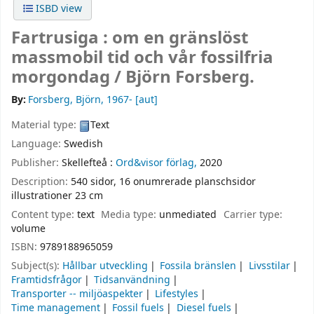
ISBD view
Fartrusiga : om en gränslöst
massmobil tid och vår fossilfria
morgondag /
Björn Forsberg.
By:
Forsberg, Björn
, 1967-
[aut]
Material type:
Text
Language:
Swedish
Publisher:
Skellefteå :
Ord&visor förlag,
2020
Description:
540 sidor, 16 onumrerade planschsidor
illustrationer 23 cm
Content type:
text
Media type:
unmediated
Carrier type:
volume
ISBN:
9789188965059
Subject(s):
Hållbar utveckling
Fossila bränslen
Livsstilar
Framtidsfrågor
Tidsanvändning
Transporter -- miljöaspekter
Lifestyles
Time management
Fossil fuels
Diesel fuels