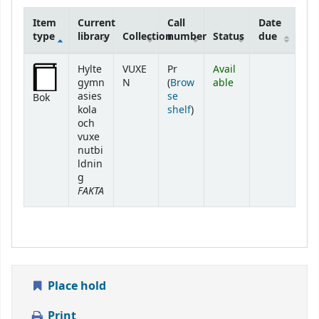
Item
Current
Call
Date
type
library
Collection
number
Status
due
Holdings
Hylte
VUXE
Pr
Avail
gymn
N
(
Brow
able
asies
se
Bok
(Opens below)
kola
shelf
)
och
vuxe
nutbi
ldnin
g
FAKTA
Place hold
Print