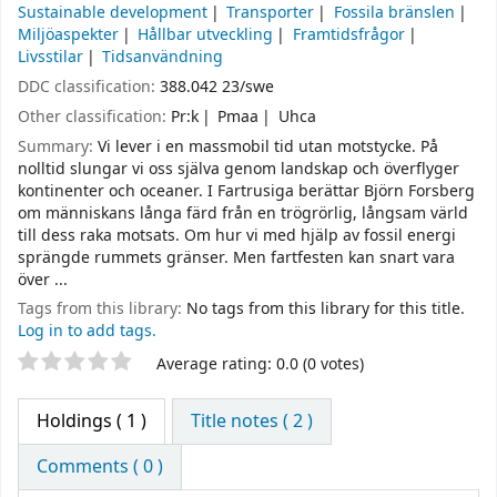
Sustainable development
Transporter
Fossila bränslen
Miljöaspekter
Hållbar utveckling
Framtidsfrågor
Livsstilar
Tidsanvändning
DDC classification:
388.042 23/swe
Other classification:
Pr:k
Pmaa
Uhca
Summary:
Vi lever i en massmobil tid utan motstycke. På
nolltid slungar vi oss själva genom landskap och överflyger
kontinenter och oceaner. I Fartrusiga berättar Björn Forsberg
om männi­skans långa färd från en trögrörlig, långsam värld
till dess raka motsats. Om hur vi med hjälp av fossil energi
sprängde rummets gränser. Men fartfesten kan snart vara
över ...
Tags from this library:
No tags from this library for this title.
Log in to add tags.
Star ratings
Average rating: 0.0 (0 votes)
Holdings
( 1 )
Title notes ( 2 )
Comments ( 0 )