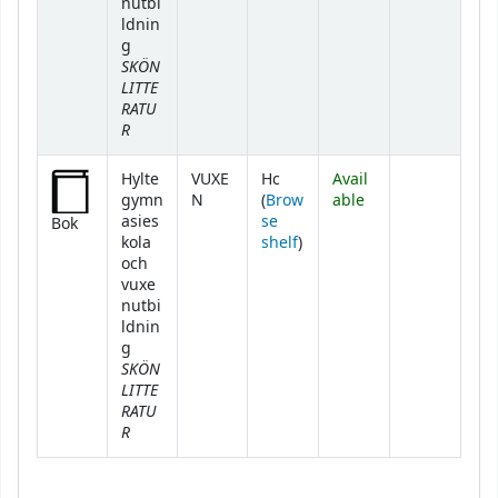
nutbi
ldnin
g
SKÖN
LITTE
RATU
R
Hylte
VUXE
Hc
Avail
gymn
N
(
Brow
able
asies
se
Bok
(Opens below)
kola
shelf
)
och
vuxe
nutbi
ldnin
g
SKÖN
LITTE
RATU
R