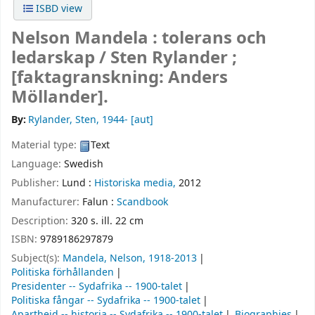
ISBD view
Nelson Mandela : tolerans och
ledarskap /
Sten Rylander ;
[faktagranskning: Anders
Möllander].
By:
Rylander, Sten
, 1944-
[aut]
Material type:
Text
Language:
Swedish
Publisher:
Lund :
Historiska media,
2012
Manufacturer:
Falun :
Scandbook
Description:
320 s. ill. 22 cm
ISBN:
9789186297879
Subject(s):
Mandela, Nelson, 1918-2013
Politiska förhållanden
Presidenter -- Sydafrika -- 1900-talet
Politiska fångar -- Sydafrika -- 1900-talet
Apartheid -- historia -- Sydafrika -- 1900-talet
Biographies