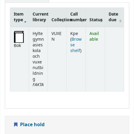
Item
Current
Call
Date
type
library
Collection
number
Status
due
Holdings
Hylte
VUXE
Kpe
Avail
gymn
N
(
Brow
able
asies
se
Bok
(Opens below)
kola
shelf
)
och
vuxe
nutbi
ldnin
g
FAKTA
Place hold