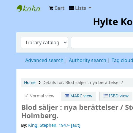
Cart
Lists
Hylte Kompetenscentrum
Hylte K
Advanced search
Authority search
Tag clou
Home
Details for:
Blod säljer :
nya berättelser /
Normal view
MARC view
ISBD view
Blod säljer : nya berättelser /
St
Holmberg.
By:
King, Stephen
, 1947-
[aut]