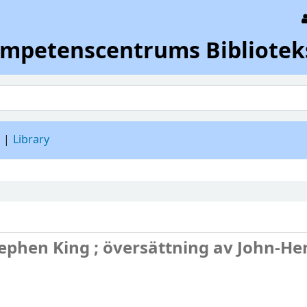
ompetenscentrums Bibliotek
d
Library
ephen King ; översättning av John-He