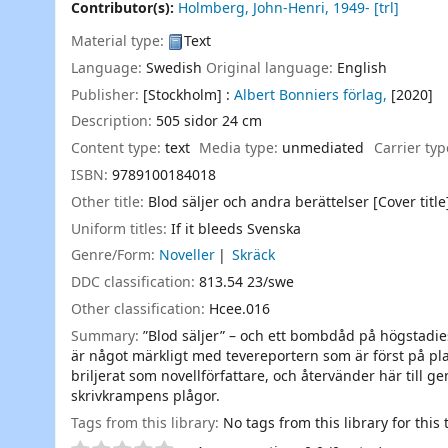
Contributor(s):
Holmberg, John-Henri
, 1949-
[trl]
Material type:
Text
Language:
Swedish
Original language:
English
Publisher:
[Stockholm] :
Albert Bonniers förlag,
[2020]
Description:
505 sidor 24 cm
Content type:
text
Media type:
unmediated
Carrier ty
ISBN:
9789100184018
Other title:
Blod säljer och andra berättelser [Cover title
Uniform titles:
If it bleeds Svenska
Genre/Form:
Noveller
Skräck
DDC classification:
813.54 23/swe
Other classification:
Hcee.016
Summary:
”Blod säljer” – och ett bombdåd på högstadie
är något märkligt med tevereportern som är först på pla
briljerat som novellförfattare, och återvänder här till g
skrivkrampens plågor.
Tags from this library:
No tags from this library for this t