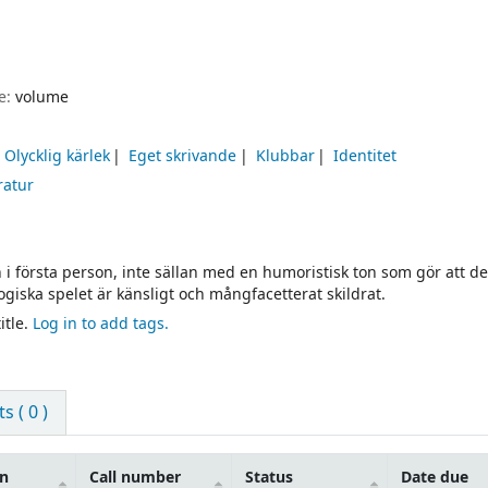
pe:
volume
Olycklig kärlek
Eget skrivande
Klubbar
Identitet
ratur
 i första person, inte sällan med en humoristisk ton som gör att de
ogiska spelet är känsligt och mångfacetterat skildrat.
itle.
Log in to add tags.
 ( 0 )
on
Call number
Status
Date due