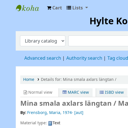
Cart
Lists
Hylte Kompetenscentrum
Hylte K
Advanced search
Authority search
Tag clou
Home
Details for:
Mina smala axlars längtan /
Normal view
MARC view
ISBD view
Mina smala axlars längtan /
Ma
By:
Frensborg, Maria
, 1974-
[aut]
Material type:
Text