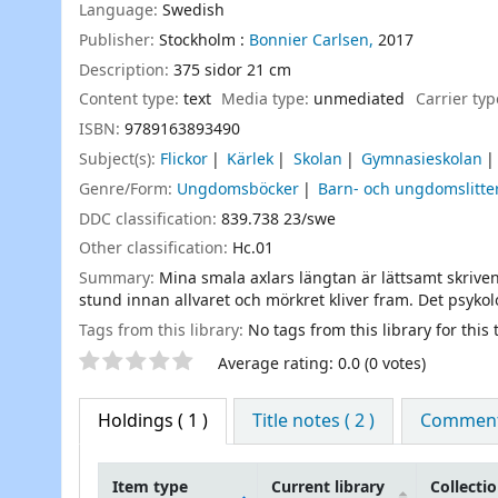
Language:
Swedish
Publisher:
Stockholm :
Bonnier Carlsen,
2017
Description:
375 sidor 21 cm
Content type:
text
Media type:
unmediated
Carrier ty
ISBN:
9789163893490
Subject(s):
Flickor
Kärlek
Skolan
Gymnasieskolan
Genre/Form:
Ungdomsböcker
Barn- och ungdomslitte
DDC classification:
839.738 23/swe
Other classification:
Hc.01
Summary:
Mina smala axlars längtan är lättsamt skriven
stund innan allvaret och mörkret kliver fram. Det psykol
Tags from this library:
No tags from this library for this t
Star ratings
Average rating: 0.0 (0 votes)
Holdings
( 1 )
Title notes ( 2 )
Comments
Item type
Current library
Collecti