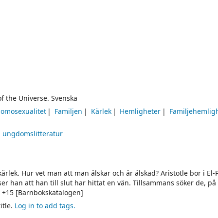
of the Universe. Svenska
omosexualitet
Familjen
Kärlek
Hemligheter
Familjehemlig
h ungdomslitteratur
rlek. Hur vet man att man älskar och är älskad? Aristotle bor i El-
er han att han till slut har hittat en vän. Tillsammans söker de, på 
r. +15 [Barnbokskatalogen]
itle.
Log in to add tags.