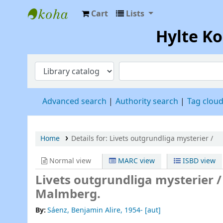
Cart
Lists
Hylte Kompetenscentrum
Hylte K
Advanced search
Authority search
Tag clou
Home
Details for:
Livets outgrundliga mysterier /
Normal view
MARC view
ISBD view
Livets outgrundliga mysterier 
Malmberg.
By:
Sáenz, Benjamin Alire
, 1954-
[aut]