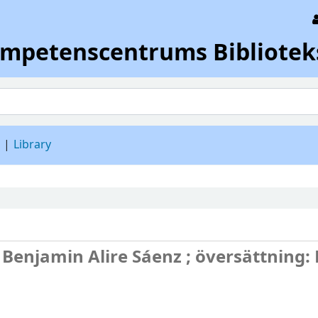
ompetenscentrums Bibliotek
d
Library
/
Benjamin Alire Sáenz ; översättning: