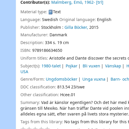
Contributor(s):
Malmberg, Emö
, 1962-
[trl]
Material type:
Text
Language:
Swedish
Original language:
English
Publisher:
Stockholm :
Gilla Böcker,
2015
Manufacturer:
Danmark
Description:
334 s. 19 cm
ISBN:
9789186634650
Uniform titles:
Aristotle and Dante discover the secrets 
Subject(s):
1980-talet
Pojkar
Bli vuxen
Vänskap
H
USA
Genre/Form:
Ungdomsböcker
Unga vuxna
Barn- oc
DDC classification:
813.54 23/swe
Other classification:
Hcee.01
Summary:
Vad är känslor egentligen? Och det här med kä
gränsen till Mexiko. När han träffar Dante vid poolen ins
alldeles egna sätt, efter svaren på livets stora mysterie
Tags from this library:
No tags from this library for this t