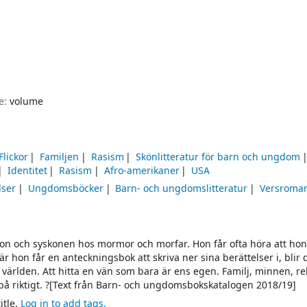
pe:
volume
Flickor
Familjen
Rasism
Skönlitteratur för barn och ungdom
Identitet
Rasism
Afro-amerikaner
USA
lser
Ungdomsböcker
Barn- och ungdomslitteratur
Versroma
 hon och syskonen hos mormor och morfar. Hon får ofta höra att hon
r hon får en anteckningsbok att skriva ner sina berättelser i, blir 
 världen. Att hitta en vän som bara är ens egen. Familj, minnen, re
 på riktigt. ?[Text från Barn- och ungdomsbokskatalogen 2018/19]
itle.
Log in to add tags.