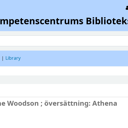
ompetenscentrums Bibliotek
d
Library
ne Woodson ; översättning: Athena