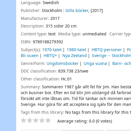
Language:
Swedish
Publisher:
Stockholm :
Gilla böcker,
[2017]
Manufacturer:
2017
Description:
315 sidor 20 cm
Content type:
text
Media type:
unmediated
Carrier ty
ISBN:
9789188279392
Subject(s):
1970-talet
1980-talet
HBTQ-personer
Po
Bli vuxen
HBTQ+
Nya Zeeland
Sverige -- Stockhol
Genre/Form:
Ungdomsböcker
Unga vuxna
Barn- oc
DDC classification:
839.738 23/swe
Other classification:
Hc.01
Summary:
Sommaren 1987 går allt fel för Jim. Han best
och kusiner bor. Efter en tid blir Jim utslängd då farb
försökt att inte låtsas om. Tid för tankar och minnen v
Sverige. Hur göra för att acceptera sig själv för den ma
Tags from this library:
No tags from this library for this t
Star ratings
Average rating: 0.0 (0 votes)