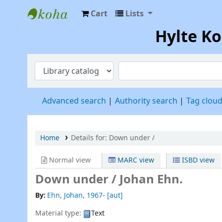
Cart
Lists
Hylte Kompetenscentrum
Hylte K
Advanced search
Authority search
Tag clou
Home
Details for:
Down under /
Normal view
MARC view
ISBD view
Down under /
Johan Ehn.
By:
Ehn, Johan
, 1967-
[aut]
Material type:
Text