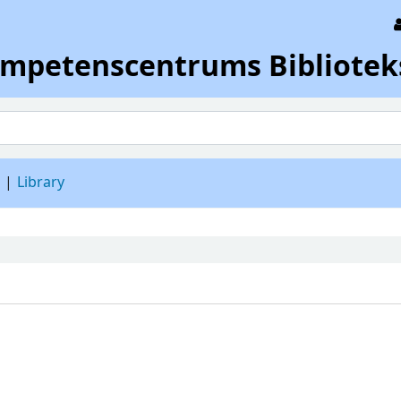
ompetenscentrums Bibliotek
d
Library