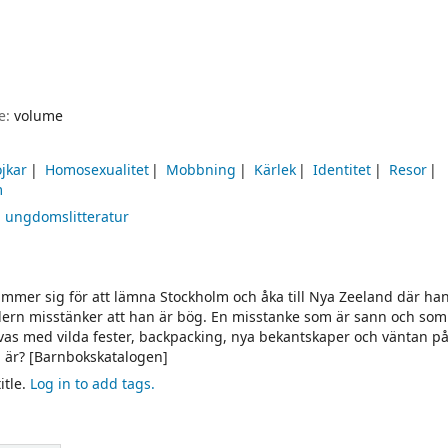
pe:
volume
jkar
Homosexualitet
Mobbning
Kärlek
Identitet
Resor
m
h ungdomslitteratur
ämmer sig för att lämna Stockholm och åka till Nya Zeeland där han
rodern misstänker att han är bög. En misstanke som är sann och som
arvas med vilda fester, backpacking, nya bekantskaper och väntan på
n är? [Barnbokskatalogen]
itle.
Log in to add tags.