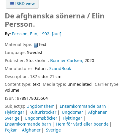
ISBD view
De afghanska sönerna /
Elin
Persson.
By:
Persson, Elin
, 1992-
[aut]
Material type:
Text
Language:
Swedish
Publisher:
Stockholm :
Bonnier Carlsen,
2020
Manufacturer:
Falun :
ScandBook
Description:
187 sidor 21 cm
Content type:
text
Media type:
unmediated
Carrier type:
volume
ISBN:
9789178035564
Subject(s):
Ungdomshem
Ensamkommande barn
Flyktingar
Kulturkrockar
Ungdomar
Afghaner
Sverige
Ungdomsböcker
Flyktingar
Ensamkommande barn
Hem för vård eller boende
Pojkar
Afghaner
Sverige