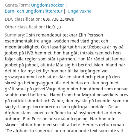
Genre/Form:
Ungdomsböcker
Barn- och ungdomslitteratur
Unga vuxna
DDC classification:
839.738 23/swe
Other classification:
Hc.01,u
Summary:
I sin romandebut tecknar Elin Persson
osentimentalt tre unga livsöden med värdighet och
medmänsklighet. Och läsarhjärtat brister.Rebecka är ny på
jobbet på HVB-hemmet, hon har gått introkursen och hon
följer alla regler som står i pärmen. Hon får rådet att lämna
jobbet på jobbet, att inte låta sig bli berörd. Men ibland när
det blir för mycket flyr hon ner till källargången vid
grovsoprummet och sitter där en stund och petar på den
skrovliga betongväggen tills det bildas en liten hög med
grått smul på golvet.Varje dag möter hon Ahmed som dansar
snabbt med höfterna, Hamid som har Migrationsverkets brev
på nattduksbordet och Zaher, den nyaste på boendet som rör
sig tyst längs korridorerna i sina glittriga sandaler. De är
Afghanistans söner, och Rebecka på asylboendet är deras
anhörig. Elin Persson är socialantropolog. När hon inte
skriver jobbar hon med socialt arbete. Hennes debutroman
"De afghanska sönerna" är en brännande text som inte vill