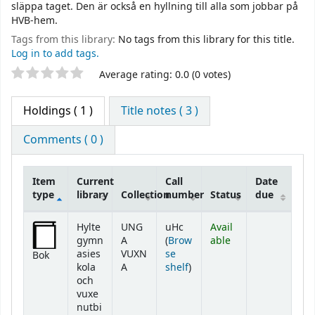
släppa taget. Den är också en hyllning till alla som jobbar på
HVB-hem.
Tags from this library:
No tags from this library for this title.
Log in to add tags.
Star ratings
Average rating: 0.0 (0 votes)
Holdings
( 1 )
Title notes ( 3 )
Comments ( 0 )
Item
Current
Call
Date
type
library
Collection
number
Status
due
Holdings
Hylte
UNG
uHc
Avail
gymn
A
(
Brow
able
asies
VUXN
se
Bok
(Opens below)
kola
A
shelf
)
och
vuxe
nutbi