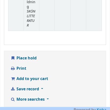
ldnin
g
SKÖN
LITTE
RATU
R
Place hold
Print
Add to your cart
Save record
More searches
Powered by
Koha